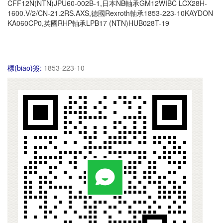
CFF12N(NTN)JPU60-002B-1,日本NB軸承GM12WIBC LCX28H-
1600.V/2/CN-21.2RS.AXS,德國Rexroth軸承1853-223-10KAYDON
KA060CP0,英國RHP軸承LPB17 (NTN)HUB028T-19
標(biāo)簽:
1853-223-10