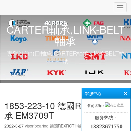
Toggl
navig
CARTER軸承,LINK-BELT
軸承
專營進(jìn)口軸承,CARTER軸承,LINK-BELT軸
承
客服中心
1853-223-10 德國REXROTH軸
售前咨詢：
承 EM3709T
服务热线：
2022-3-27
visonbearing
德國REXROTH軸承
13823671750