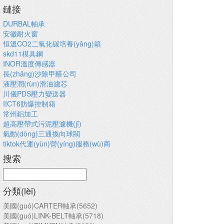
鏈接
DURBAL軸承
安徽耐火窗
恒溫CO2二氧化碳培養(yǎng)箱
skd11模具鋼
INOR溫度傳感器
長(zhǎng)沙除甲醛公司
液壓潤(rùn)滑油濾芯
川儀PDS壓力變送器
IICT6防爆控制箱
常州鋁加工
超高壓帶式污泥壓濾機(jī)
氣動(dòng)三通換向球閥
tiktok代運(yùn)營(yíng)服務(wù)商
搜索
分類(lèi)
美國(guó)CARTER軸承(5652)
美國(guó)LINK-BELT軸承(5718)