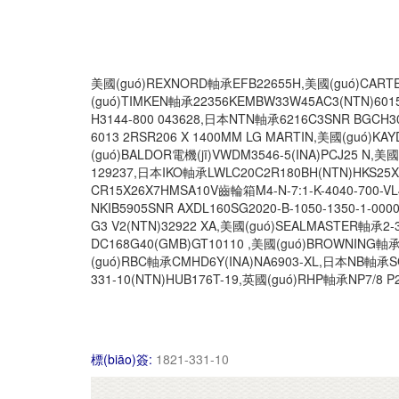
美國(guó)REXNORD軸承EFB22655H,美國(guó)CARTER
(guó)TIMKEN軸承22356KEMBW33W45AC3(NTN)60
H3144-800 043628,日本NTN軸承6216C3SNR BGCH3
6013 2RSR206 X 1400MM LG MARTIN,美國(guó)KA
(guó)BALDOR電機(jī)VWDM3546-5(INA)PCJ25 N,
129237,日本IKO軸承LWLC20C2R180BH(NTN)HKS25
CR15X26X7HMSA10V齒輪箱M4-N-7:1-K-4040-700-VL
NKIB5905SNR AXDL160SG2020-B-1050-1350-1-00
G3 V2(NTN)32922 XA,美國(guó)SEALMASTER軸承2-
DC168G40(GMB)GT10110 ,美國(guó)BROWNING軸承S
(guó)RBC軸承CMHD6Y(INA)NA6903-XL,日本NB軸承SG
331-10(NTN)HUB176T-19,英國(guó)RHP軸承NP7/8 P2
標(biāo)簽:
1821-331-10