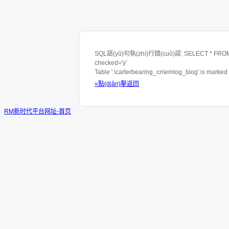
SQL語(yǔ)句執(zhí)行錯(cuò)誤: SELECT * FROM 
checked='y'
Table '.\carterbearing_cn\emlog_blog' is marked
«點(diǎn)擊返回
RM新时代平台网址-首页