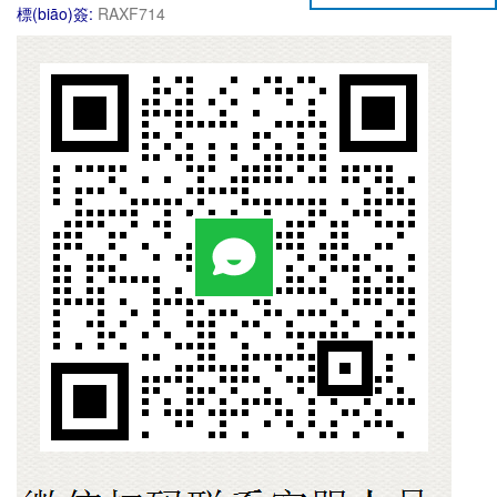
標(biāo)簽:
RAXF714