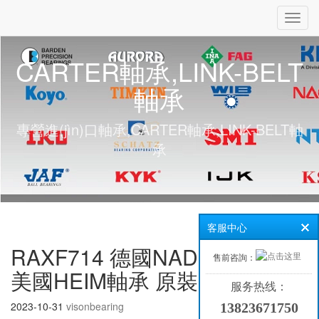
Toggl
navig
CARTER軸承,LINK-BELT
軸承
專營進(jìn)口軸承,CARTER軸承,LINK-BELT軸
承
客服中心
RAXF714 德國NADELLA軸承
售前咨詢：
美國HEIM軸承 原裝
服务热线：
2023-10-31
visonbearing
13823671750