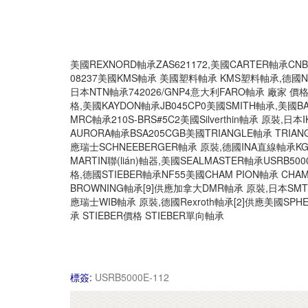
美國REXNORD軸承ZAS621172,美國CARTER軸承CN
08237美國KMS軸承 美國塑料軸承 KMS塑料軸承,德國NA
日本NTN軸承742026/GNP4意大利FARO軸承 廠家 價
格,美國KAYDON軸承JB045CP0美國SMITH軸承,美國B
MRC軸承210S-BRS#5C2美國Silverthin軸承 原裝,
AURORA軸承BSA205CGB美國TRIANGLE軸承 TRIAN
應瑞士SCHNEEBERGER軸承 原裝,德國INA直線軸承KGH
MARTIN聯(lián)軸器,美國SEALMASTER軸承USRB5
格,德國STIEBER軸承NF55美國CHAM PION軸承 CHA
BROWNING軸承[9]供應加拿大DMR軸承 原裝,日本SMT軸
應瑞士WIB軸承 原裝,德國Rexroth軸承[2]供應美國SPHE
承 STIEBER價格 STIEBER單向軸承
標簽:
USRB5000E-112