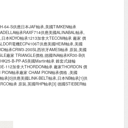
BH-64-S供應日本JAF軸承,美國TIMKEN軸承
DELLA軸承RAXF714供應美國ALINABAL軸承,
格,日本KOYO軸承1213加拿大TECOM軸承 廠家 價
ALDOR電機ECP4106T供應美國HEIM軸承,美國
日本IKO軸承CRW3-200SL西班牙AMES軸承 原裝,美國
GLE廠家 TRIANGLE價格,德國INA軸承KR30-B供
K25-B-PP-AS美國Martin軸承 錐套式鏈輪
000E-112加拿大THORDON軸承 廠家THORDON 價
M PION軸承廠家 CHAM PION軸承價格 ,美國
承[0]供應美國LINK-BELT軸承,日本NB軸承[1]供
RCO軸承 原裝,英國RHP軸承[3] 德國STIEBER軸