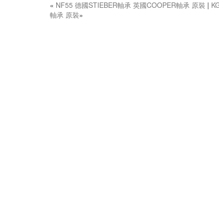
«
NF55 德國STIEBER軸承 英國COOPER軸承 原裝
|
K
軸承 原裝
»