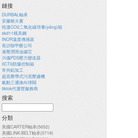
鏈接
DURBAL軸承
安徽耐火窗
恒溫CO2二氧化碳培養(yǎng)箱
skd11模具鋼
INOR溫度傳感器
長沙除甲醛公司
液壓潤滑油濾芯
川儀PDS壓力變送器
IICT6防爆控制箱
常州鋁加工
超高壓帶式污泥壓濾機
氣動三通換向球閥
tiktok代運營服務商
搜索
分類
美國CARTER軸承(5652)
美國LINK-BELT軸承(5718)