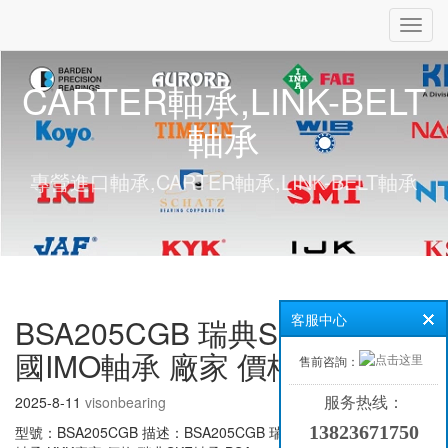
Toggl
navig
CARTER軸承,LINK-BELT
軸承
專營進口軸承,CARTER軸承,LINK-BELT軸承
BSA205CGB 瑞典SKF軸承 德
客服中心
國IMO軸承 廠家 價格
售前咨詢：
2025-8-11
visonbearing
服务热线：
13823671750
型號：BSA205CGB 描述：BSA205CGB 瑞典SKF軸承 意大利KKK