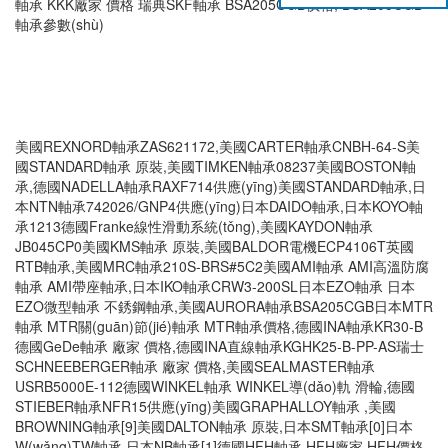
軸承 KKK廠家 價格 瑞典SKF軸承 BSA205CGB價格, BSA205CGB
軸承參數(shù)
美國REXNORD軸承ZAS621172,美國CARTER軸承CNBH-64-S美
國STANDARD軸承 原裝,美國TIMKEN軸承08237美國BOSTON軸
承,德國NADELLA軸承RAXF714供應(yīng)美國STANDARD軸承,日
本NTN軸承742026/GNP4供應(yīng)日本DAIDO軸承,日本KOYO軸
承1213德國Franke線性滑動系統(tǒng),美國KAYDON軸承
JB045CP0美國KMS軸承 原裝,美國BALDOR電機ECP4106T英國
RTB軸承,美國MRC軸承210S-BRS#5C2美國AMI軸承 AMI高溫防腐
軸承 AMI帶座軸承,日本IKO軸承CRW3-200SL日本EZO軸承 日本
EZO微型軸承 不銹鋼軸承,美國AURORA軸承BSA205CGB日本MTR
軸承 MTR關(guān)節(jié)軸承 MTR軸承價格,德國INA軸承KR30-B
德國GeDe軸承 廠家 價格,德國INA直線軸承KGHK25-B-PP-AS瑞士
SCHNEEBERGER軸承 廠家 價格,美國SEALMASTER軸承
USRB5000E-112德國WINKEL軸承 WINKEL導(dǎo)軌 滑輪,德國
STIEBER軸承NFR15供應(yīng)美國GRAPHALLOY軸承 ,美國
BROWNING軸承[9]美國DALTON軸承 原裝,日本SMT軸承[0]日本
W(wǎng)TW軸承,日本NB軸承[1]德國HFH軸承 HFH廠家 HFH價格,