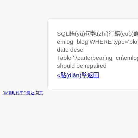
SQL語(yǔ)句執(zhí)行錯(cuò)誤:
emlog_blog WHERE type='blog' 
date desc
Table '.\carterbearing_cn\eml
should be repaired
«點(diǎn)擊返回
RM新时代平台网址-首页