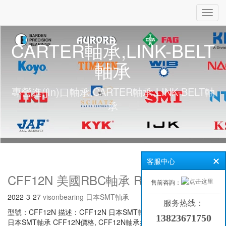
Toggl
navig
CARTER軸承,LINK-BELT
軸承
專營進(jìn)口軸承,CARTER軸承,LINK-BELT軸
承
客服中心
CFF12N 美國RBC軸承 RUBBER204
售前咨詢：
2022-3-27
visonbearing
日本SMT軸承
服务热线：
型號：CFF12N 描述：CFF12N 日本SMT軸承 (INA)NKI100/30-XL
13823671750
日本SMT軸承 CFF12N價格, CFF12N軸承參數(shù)