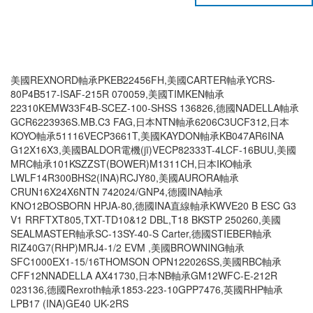
美國REXNORD軸承PKEB22456FH,美國CARTER軸承YCRS-
80P4B517-ISAF-215R 070059,美國TIMKEN軸承
22310KEMW33F4B-SCEZ-100-SHSS 136826,德國NADELLA軸承
GCR6223936S.MB.C3 FAG,日本NTN軸承6206C3UCF312,日本
KOYO軸承51116VECP3661T,美國KAYDON軸承KB047AR6INA
G12X16X3,美國BALDOR電機(jī)VECP82333T-4LCF-16BUU,美國
MRC軸承101KSZZST(BOWER)M1311CH,日本IKO軸承
LWLF14R300BHS2(INA)RCJY80,美國AURORA軸承
CRUN16X24X6NTN 742024/GNP4,德國INA軸承
KNO12BOSBORN HPJA-80,德國INA直線軸承KWVE20 B ESC G3
V1 RRFTXT805,TXT-TD10&12 DBL,T18 BKSTP 250260,美國
SEALMASTER軸承SC-13SY-40-S Carter,德國STIEBER軸承
RIZ40G7(RHP)MRJ4-1/2 EVM ,美國BROWNING軸承
SFC1000EX1-15/16THOMSON OPN122026SS,美國RBC軸承
CFF12NNADELLA AX41730,日本NB軸承GM12WFC-E-212R
023136,德國Rexroth軸承1853-223-10GPP7476,英國RHP軸承
LPB17 (INA)GE40 UK-2RS